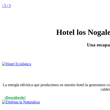
/ 5
/ 5
Hotel los Nogal
Una escapad
La energía eléctrica que producimos en nuestro hotel la generamos con 
calde
¡Descúbrelo!