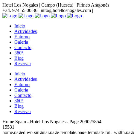
Hotel Los Nogales | Campo (Huesca) | Pirineo Aragonés
+34. 974 55 00 36 |
info@hotellosnogales.com |
Inicio
Actividades
Entorno
Galería
Contacto
360º
Blog
Reservar
Inicio
Actividades
Entorno
Galería
Contacto
360º
Blog
Reservar
Home Spain - Hotel Los Nogales - Page 209025854
15531
home,paged,wp-singular,page-template,page-template-full_width,p