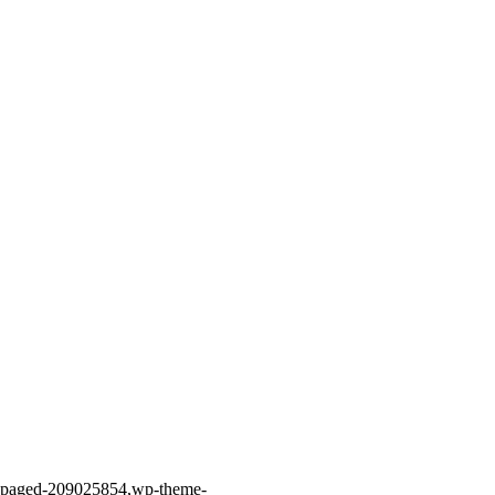
ge-paged-209025854,wp-theme-