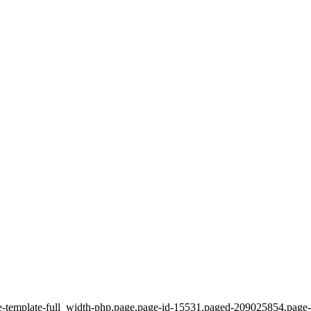
age-template-full_width-php,page,page-id-15531,paged-209025854,pa