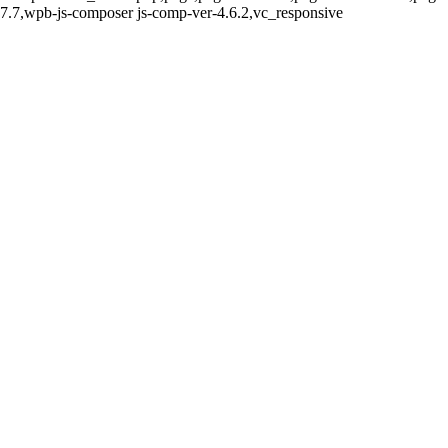
-7.7,wpb-js-composer js-comp-ver-4.6.2,vc_responsive
el corazón del Pirineo
a del Pirineo en su estado 
ce